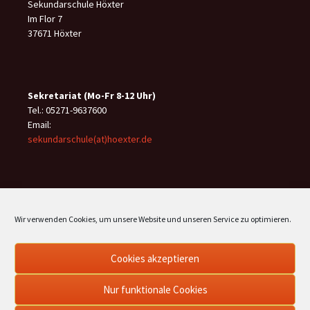
Sekundarschule Höxter
Im Flor 7
37671 Höxter
Sekretariat (Mo-Fr 8-12 Uhr)
Tel.: 05271-9637600
Email:
sekundarschule(at)hoexter.de
Finden…
Wir verwenden Cookies, um unsere Website und unseren Service zu optimieren.
Suche
nach:
Cookies akzeptieren
Nur funktionale Cookies