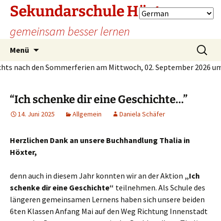
Sekundarschule Höxter
gemeinsam besser lernen
Zum
Suche
Menü
Inhalt
nach:
 nach den Sommerferien am Mittwoch, 02. September 2026 um 07.
springen
“Ich schenke dir eine Geschichte…”
14. Juni 2025
Allgemein
Daniela Schäfer
Herzlichen Dank an unsere Buchhandlung Thalia in
Höxter,
denn auch in diesem Jahr konnten wir an der Aktion
„Ich
schenke dir eine Geschichte“
teilnehmen. Als Schule des
längeren gemeinsamen Lernens haben sich unsere beiden
6ten Klassen Anfang Mai auf den Weg Richtung Innenstadt