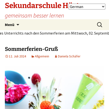
Sekundarschule Höxter
gemeinsam besser lernen
Zum
Suche
Menü
Inhalt
nach:
Unterrichts nach den Sommerferien am Mittwoch, 02. September
springen
Sommerferien-Gruß
12. Juli 2024
Allgemein
Daniela Schäfer