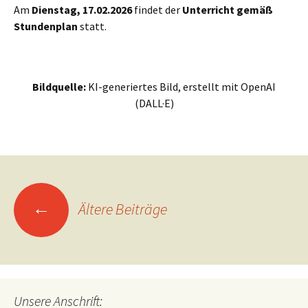
Am
Dienstag, 17.02.2026
findet der
Unterricht gemäß
Stundenplan
statt.
Bildquelle:
KI-generiertes Bild, erstellt mit OpenAI
(DALL·E)
Beitragsnavigation
←
Ältere Beiträge
Unsere Anschrift: