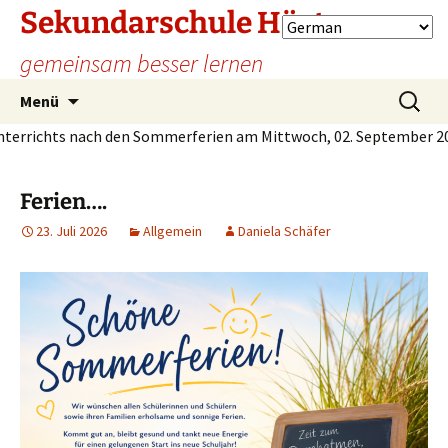
Sekundarschule Höxter
gemeinsam besser lernen
Zum
Suche
Menü
Inhalt
nach:
ichts nach den Sommerferien am Mittwoch, 02. September 2026 u
springen
Ferien….
23. Juli 2026
Allgemein
Daniela Schäfer