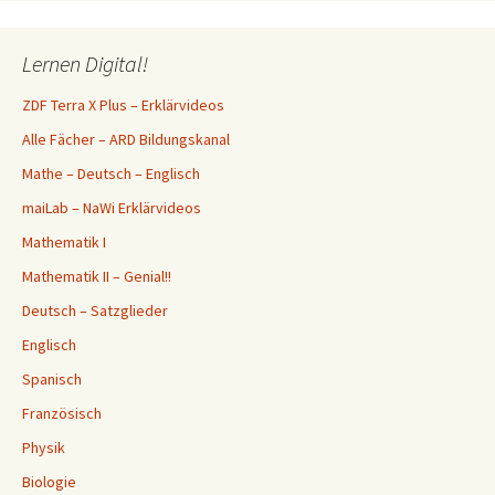
Vielen Dank für die unvergessliche Zeit!
17. Juli 2025
Lernen Digital!
Ferien….
ZDF Terra X Plus – Erklärvideos
23. Juli 2026
Alle Fächer – ARD Bildungskanal
Mathe – Deutsch – Englisch
maiLab – NaWi Erklärvideos
Mathematik I
Mathematik II – Genial!!
Deutsch – Satzglieder
Englisch
Spanisch
Französisch
Physik
Biologie