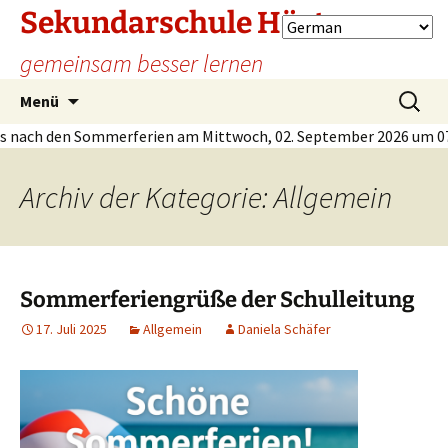
Sekundarschule Höxter
gemeinsam besser lernen
Zum
Suche
Menü
Inhalt
nach:
h den Sommerferien am Mittwoch, 02. September 2026 um 07.35 
springen
Archiv der Kategorie: Allgemein
Sommerferiengrüße der Schulleitung
17. Juli 2025
Allgemein
Daniela Schäfer