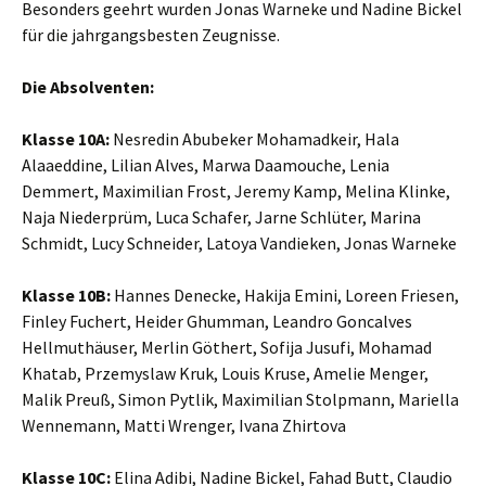
Besonders geehrt wurden Jonas Warneke und Nadine Bickel
für die jahrgangsbesten Zeugnisse.
Die Absolventen:
Klasse 10A:
Nesredin Abubeker Mohamadkeir, Hala
Alaaeddine, Lilian Alves, Marwa Daamouche, Lenia
Demmert, Maximilian Frost, Jeremy Kamp, Melina Klinke,
Naja Niederprüm, Luca Schafer, Jarne Schlüter, Marina
Schmidt, Lucy Schneider, Latoya Vandieken, Jonas Warneke
Klasse 10B:
Hannes Denecke, Hakija Emini, Loreen Friesen,
Finley Fuchert, Heider Ghumman, Leandro Goncalves
Hellmuthäuser, Merlin Göthert, Sofija Jusufi, Mohamad
Khatab, Przemyslaw Kruk, Louis Kruse, Amelie Menger,
Malik Preuß, Simon Pytlik, Maximilian Stolpmann, Mariella
Wennemann, Matti Wrenger, Ivana Zhirtova
Klasse 10C:
Elina Adibi, Nadine Bickel, Fahad Butt, Claudio